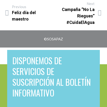
Next
Previous
Campaña “No La
Feliz día del
Riegues”
maestro
#CuidaElAgua
©SOSAPAZ
DISPONEMOS DE
SERVICIOS DE
SUSCRIPCIÓN AL BOLETÍN
INFORMATIVO