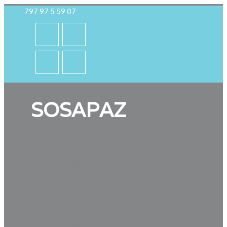
797 97 5 59 07
SOSAPAZ
Inicio
¿Quiénes
Somos?
Noticias
Contacto
Avisos