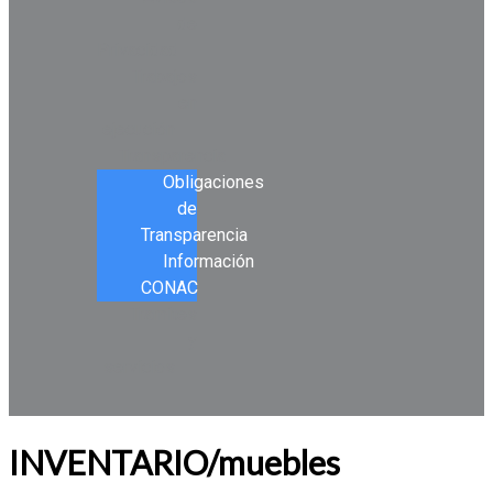
de
Privacidad
Trabajos
en
ejecución
Transparencia
Obligaciones
de
Transparencia
Información
CONAC
Tramites
y
servicios
INVENTARIO/muebles