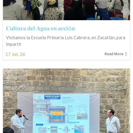
𝐂𝐮𝐥𝐭𝐮𝐫𝐚 𝐝𝐞𝐥 𝐀𝐠𝐮𝐚 𝐞𝐧 𝐚𝐜𝐜𝐢ó𝐧
Visitamos la Escuela Primaria Luis Cabrera, en Zacatlán, para
impartir
17
Jun, 26
Read More