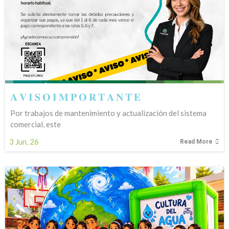
𝐀 𝐕 𝐈 𝐒 𝐎 𝐈 𝐌 𝐏 𝐎 𝐑 𝐓 𝐀 𝐍 𝐓 𝐄
Por trabajos de mantenimiento y actualización del sistema
comercial, este
3
Jun, 26
Read More