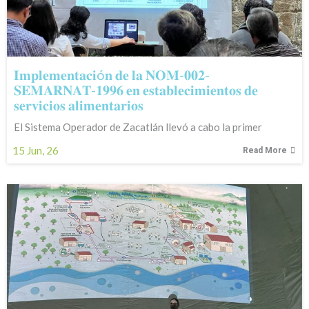
𝐈𝐦𝐩𝐥𝐞𝐦𝐞𝐧𝐭𝐚𝐜𝐢ó𝐧 𝐝𝐞 𝐥𝐚 𝐍𝐎𝐌-𝟎𝟎𝟐-
𝐒𝐄𝐌𝐀𝐑𝐍𝐀𝐓-𝟏𝟗𝟗𝟔 𝐞𝐧 𝐞𝐬𝐭𝐚𝐛𝐥𝐞𝐜𝐢𝐦𝐢𝐞𝐧𝐭𝐨𝐬 𝐝𝐞
𝐬𝐞𝐫𝐯𝐢𝐜𝐢𝐨𝐬 𝐚𝐥𝐢𝐦𝐞𝐧𝐭𝐚𝐫𝐢𝐨𝐬
El Sistema Operador de Zacatlán llevó a cabo la primer
15
Jun, 26
Read More