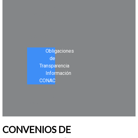
de
Privacidad
Trabajos
en
ejecución
Transparencia
Obligaciones
de
Transparencia
Información
CONAC
Tramites
y
servicios
CONVENIOS DE