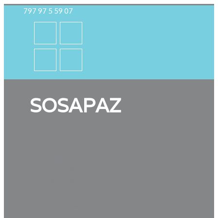
797 97 5 59 07
SOSAPAZ
Inicio
¿Quiénes
Somos?
Noticias
Contacto
Avisos