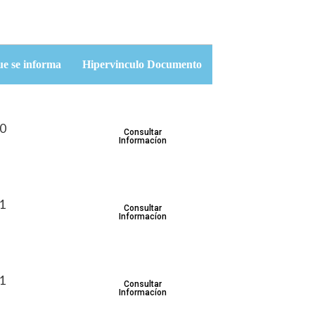
ue se informa
Hipervinculo Documento
30
Consultar
Informacíon
31
Consultar
Informacíon
31
Consultar
Informacíon