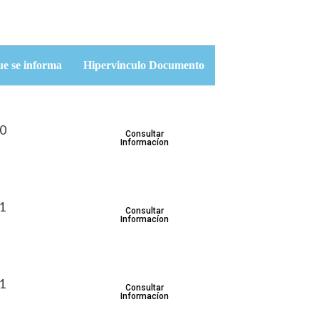
ue se informa
Hipervinculo Documento
30
Consultar
Informacíon
31
Consultar
Informacíon
31
Consultar
Informacíon