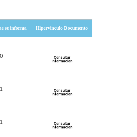
ue se informa
Hipervinculo Documento
30
Consultar
Informacíon
31
Consultar
Informacíon
31
Consultar
Informacíon