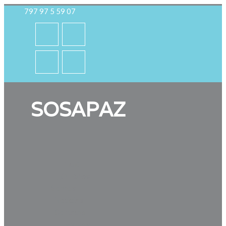
797 97 5 59 07
SOSAPAZ
Inicio
¿Quiénes
Somos?
Noticias
Contacto
Avisos