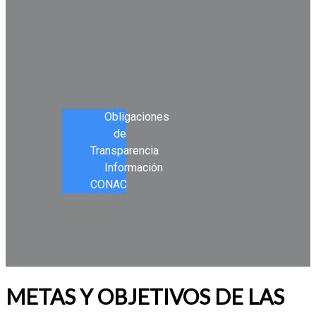
de
Privacidad
Trabajos
en
ejecución
Transparencia
Obligaciones
de
Transparencia
Información
CONAC
Tramites
y
servicios
METAS Y OBJETIVOS DE LAS